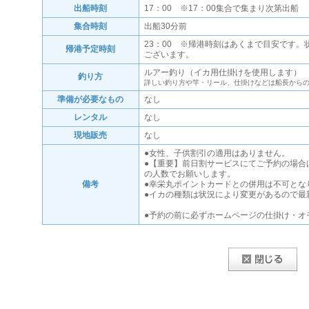
出船時刻
17：00 ※17：00集合で集まり次第出船
集合時刻
出船30分前
23：00 ※帰港時刻はあくまで目安です
帰港予定時刻
ございます。
ルアー釣り（イカ用仕掛けを使用します）
釣り方
詳しい釣り方や竿・リール、仕掛けなどは船長から
準備が必要なもの
なし
レンタル
なし
現地販売
なし
●女性、子供割引の適用はありません。
●【重要】前日割サービスにてご予約の場合
の人数でお願いします。
備考
●幸栄丸ポイントカードとの併用は不可とな
●イカの種類は状況により変更があるので最
●予約の前に必ずホームページの仕掛け・オ