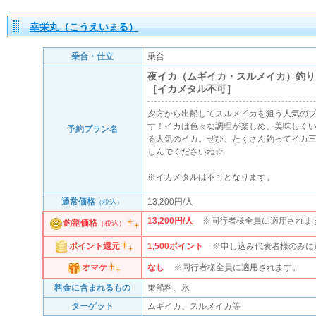
幸栄丸（こうえいまる）
乗合・仕立
乗合
夜イカ（ムギイカ・スルメイカ）釣り
［イカメタル不可］
夕方から出船してスルメイカを狙う人気の
す！イカは色々な調理が楽しめ、美味しく
予約プラン名
る人気のイカ。ぜひ、たくさん釣ってイカ
しんでくださいね☆
※イカメタルは不可となります。
通常価格
13,200円/人
（税込）
13,200円/人
※同行者様全員に適用されま
釣割価格
（税込）
1,500
ポイント
※申し込み代表者様のみに
ポイント還元
なし
※同行者様全員に適用されます。
オマケ
料金に含まれるもの
乗船料、氷
ターゲット
ムギイカ、スルメイカ等