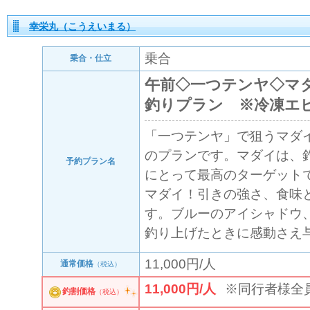
幸栄丸（こうえいまる）
乗合
乗合・仕立
午前◇一つテンヤ◇マ
釣りプラン ※冷凍エ
「一つテンヤ」で狙うマダ
のプランです。マダイは、
予約プラン名
にとって最高のターゲット
マダイ！引きの強さ、食味
す。ブルーのアイシャドウ
釣り上げたときに感動さえ
11,000円/人
通常価格
（税込）
11,000円/人
※同行者様全
釣割価格
（税込）