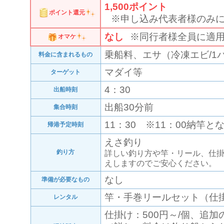
1,500
ポイント
ポイント還元
※申し込み代表者様のみ
なし
※同行者様全員に適
オマケ
乗船料、エサ（冷凍エビ/1
料金に含まれるもの
マダイ等
ターゲット
4：30
出船時刻
出船30分前
集合時刻
11：30 ※11：00納竿と
帰港予定時刻
えさ釣り
釣り方
詳しい釣り方や竿・リール、仕
えしますのでご安心ください。
なし
準備が必要なもの
竿・手巻リールセット（仕掛け
レンタル
仕掛け：500円～/個、追加の