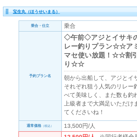
宝生丸（ほうせいまる）
乗合
乗合・仕立
◇午前◇アジとイサキ
レー釣りプラン☆☆ア
マセ使い放題！☆☆割
り☆☆
予約プラン名
朝から出船して、アジとイ
それぞれ狙う人気のリレー
べて美味しく、また数も釣
上級者まで大満足いただけ
てくださいね！
13,500円/人
通常価格
（税込）
12,500円/人
※同行者様全