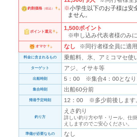
小学生以下のお子様は安
釣割価格
（税込）
ません。
1,500
ポイント
ポイント還元
※申し込み代表者様のみ
なし
※同行者様全員に適
オマケ
乗船料、氷、アミコマセ使
料金に含まれるもの
アジ、イサキ等
ターゲット
5：00 ※集合4：00とな
出船時刻
出船60分前
集合時刻
12：00 ※多少前後します
帰港予定時刻
えさ釣り
釣り方
詳しい釣り方や竿・リール、仕
えしますのでご安心ください。
なし
準備が必要なもの