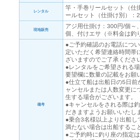
竿・手巻リールセット（仕
レンタル
ールセット（仕掛け別）：2,
アジ用仕掛け：300円/個～
現地販売
個、付けエサ（※料金は釣
●ご予約確認のお電話につ
定いただく希望連絡時間帯
ざいますのでご了承くださ
●レンタルをご希望される
要望欄に数量の記載をお願
●仕立て船は出船日の5日前
ャンセルまたは人数変更に
生する場合がございます。
●キャンセルをされる際は
備考
だきますようお願いいたし
●乗合3名様以上より出船し
満たない場合は出船するこ
●ご予約時に釣り座の指定